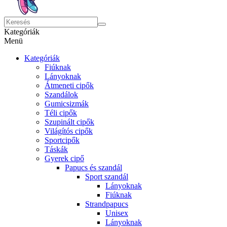
Kategóriák
Menü
Kategóriák
Fiúknak
Lányoknak
Átmeneti cipők
Szandálok
Gumicsizmák
Téli cipők
Szupinált cipők
Világítós cipők
Sportcipők
Táskák
Gyerek cipő
Papucs és szandál
Sport szandál
Lányoknak
Fiúknak
Strandpapucs
Unisex
Lányoknak