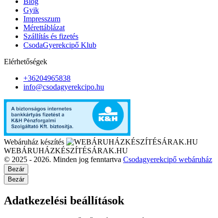
Blog
Gyik
Impresszum
Mérettáblázat
Szállítás és fizetés
CsodaGyerekcipő Klub
Elérhetőségek
+36204965838
info@csodagyerekcipo.hu
Webáruház készítés
WEBÁRUHÁZKÉSZÍTÉSÁRAK.HU
© 2025 - 2026. Minden jog fenntartva
Csodagyerekcipő webáruház
Bezár
Bezár
Adatkezelési beállítások