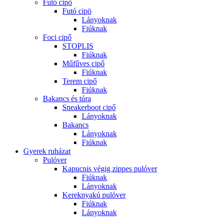
Futó cipő
Futó cipö
Lányoknak
Fiúknak
Foci cipő
STOPLIS
Fiúknak
Műfűves cipő
Fiúknak
Terem cipő
Fiúknak
Bakancs és túra
Sneakerboot cipő
Lányoknak
Bakancs
Lányoknak
Fiúknak
Gyerek ruházat
Pulóver
Kapucnis végig zippes pulóver
Fiúknak
Lányoknak
Kereknyakú pulóver
Fiúknak
Lányoknak