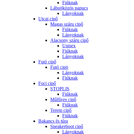
Fiúknak
Lábujjközös papucs
Lányoknak
Utcai cipő
Magas száru cipő
Fiúknak
Lányoknak
Alacsony száru cipő
Unisex
Fiúknak
Lányoknak
Futó cipő
Futó cipö
Lányoknak
Fiúknak
Foci cipő
STOPLIS
Fiúknak
Műfűves cipő
Fiúknak
Terem cipő
Fiúknak
Bakancs és túra
Sneakerboot cipő
Lányoknak