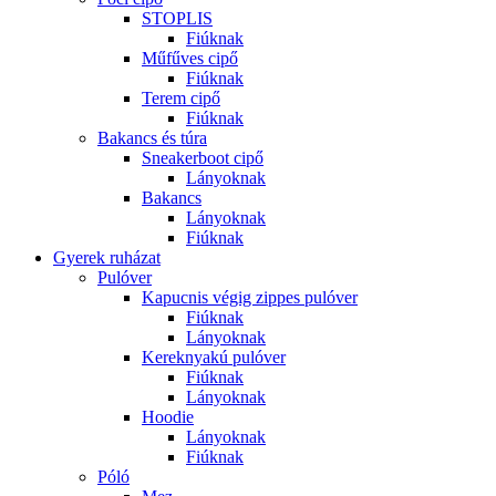
STOPLIS
Fiúknak
Műfűves cipő
Fiúknak
Terem cipő
Fiúknak
Bakancs és túra
Sneakerboot cipő
Lányoknak
Bakancs
Lányoknak
Fiúknak
Gyerek ruházat
Pulóver
Kapucnis végig zippes pulóver
Fiúknak
Lányoknak
Kereknyakú pulóver
Fiúknak
Lányoknak
Hoodie
Lányoknak
Fiúknak
Póló