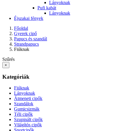
Lányoknak
Pufi kabát
Lányoknak
Éjszakai fények
Főoldal
Gyerek cipő
Papucs és szandál
Strandpapucs
Fiúknak
Szűrés
×
Kategóriák
Fiúknak
Lányoknak
Átmeneti cipők
Szandálok
Gumicsizmák
Téli cipők
Szupinált cipők
Világítós cipők
Sportcipők