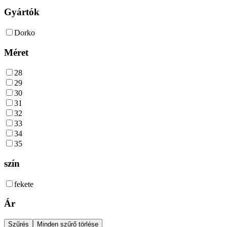
Gyártók
Dorko
Méret
28
29
30
31
32
33
34
35
szín
fekete
Ár
Szűrés
Minden szűrő törlése