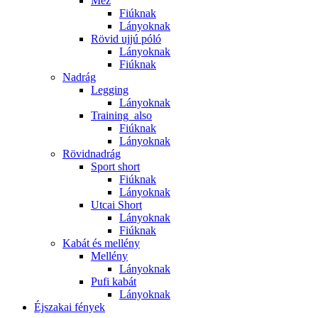
Mez
Fiúknak
Lányoknak
Rövid ujjú póló
Lányoknak
Fiúknak
Nadrág
Legging
Lányoknak
Training_also
Fiúknak
Lányoknak
Rövidnadrág
Sport short
Fiúknak
Lányoknak
Utcai Short
Lányoknak
Fiúknak
Kabát és mellény
Mellény
Lányoknak
Pufi kabát
Lányoknak
Éjszakai fények