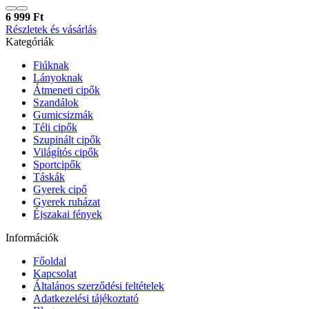
6 999 Ft
Részletek és vásárlás
Kategóriák
Fiúknak
Lányoknak
Átmeneti cipők
Szandálok
Gumicsizmák
Téli cipők
Szupinált cipők
Világítós cipők
Sportcipők
Táskák
Gyerek cipő
Gyerek ruházat
Éjszakai fények
Információk
Főoldal
Kapcsolat
Általános szerződési feltételek
Adatkezelési tájékoztató