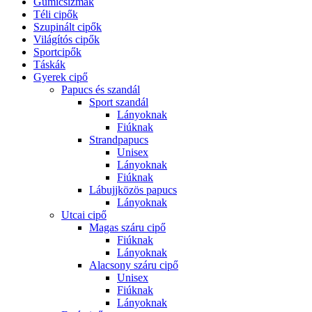
Gumicsizmák
Téli cipők
Szupinált cipők
Világítós cipők
Sportcipők
Táskák
Gyerek cipő
Papucs és szandál
Sport szandál
Lányoknak
Fiúknak
Strandpapucs
Unisex
Lányoknak
Fiúknak
Lábujjközös papucs
Lányoknak
Utcai cipő
Magas száru cipő
Fiúknak
Lányoknak
Alacsony száru cipő
Unisex
Fiúknak
Lányoknak