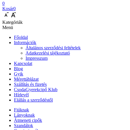
0
Kosár
0
Kategóriák
Menü
Főoldal
Információk
Általános szerződési feltételek
Adatkezelési tájékoztató
Impresszum
Kapcsolat
Blog
Gyik
Mérettáblázat
Szállítás és fizetés
CsodaGyerekcipő Klub
Hírlevél
Elállás a szerződéstől
Fiúknak
Lányoknak
Átmeneti cipők
Szandálok