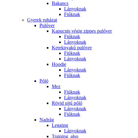
Bakancs
Lányoknak
Fiúknak
Gyerek ruházat
Pulóver
Kapucnis végig zippes pulóver
Fiúknak
Lányoknak
Kereknyakú pulóver
Fiúknak
Lányoknak
Hoodie
Lányoknak
Fiúknak
Póló
Mez
Fiúknak
Lányoknak
Rövid ujjú póló
Lányoknak
Fiúknak
Nadrág
Legging
Lányoknak
Training_also