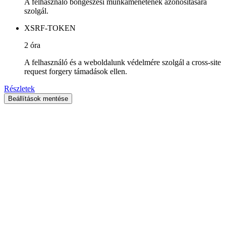
A felhasználó böngészési munkamenetének azonosítására
szolgál.
XSRF-TOKEN
2 óra
A felhasználó és a weboldalunk védelmére szolgál a cross-site
request forgery támadások ellen.
Részletek
Beállítások mentése