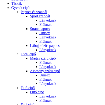
Táskák
Gyerek cipő
Papucs és szandál
Sport szandál
Lányoknak
Fiúknak
Strandpapucs
Unisex
Lányoknak
Fiúknak
Lábujjközös papucs
Lányoknak
Utcai cipő
Magas száru cipő
Fiúknak
Lányoknak
Alacsony száru cipő
Unisex
Fiúknak
Lányoknak
Futó cipő
Futó cipö
Lányoknak
Fiúknak
Foci cipő