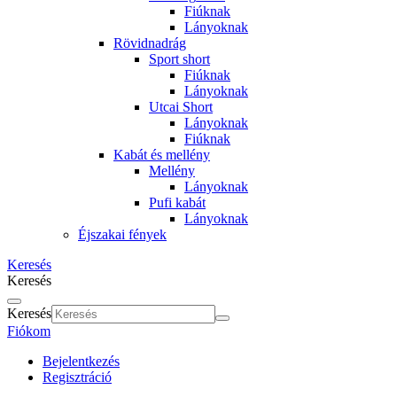
Fiúknak
Lányoknak
Rövidnadrág
Sport short
Fiúknak
Lányoknak
Utcai Short
Lányoknak
Fiúknak
Kabát és mellény
Mellény
Lányoknak
Pufi kabát
Lányoknak
Éjszakai fények
Keresés
Keresés
Keresés
Fiókom
Bejelentkezés
Regisztráció