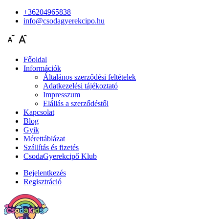
+36204965838
info@csodagyerekcipo.hu
Főoldal
Információk
Általános szerződési feltételek
Adatkezelési tájékoztató
Impresszum
Elállás a szerződéstől
Kapcsolat
Blog
Gyik
Mérettáblázat
Szállítás és fizetés
CsodaGyerekcipő Klub
Bejelentkezés
Regisztráció