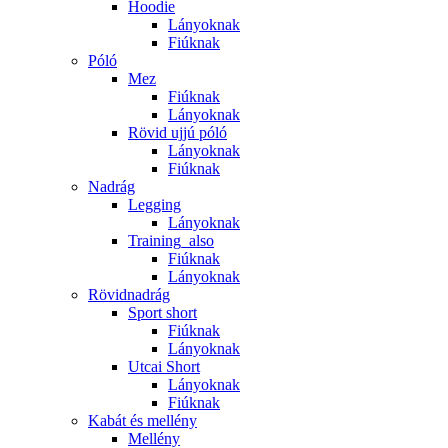
Hoodie
Lányoknak
Fiúknak
Póló
Mez
Fiúknak
Lányoknak
Rövid ujjú póló
Lányoknak
Fiúknak
Nadrág
Legging
Lányoknak
Training_also
Fiúknak
Lányoknak
Rövidnadrág
Sport short
Fiúknak
Lányoknak
Utcai Short
Lányoknak
Fiúknak
Kabát és mellény
Mellény