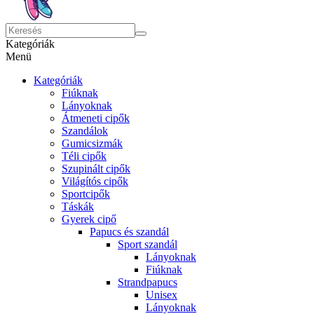
Kategóriák
Menü
Kategóriák
Fiúknak
Lányoknak
Átmeneti cipők
Szandálok
Gumicsizmák
Téli cipők
Szupinált cipők
Világítós cipők
Sportcipők
Táskák
Gyerek cipő
Papucs és szandál
Sport szandál
Lányoknak
Fiúknak
Strandpapucs
Unisex
Lányoknak