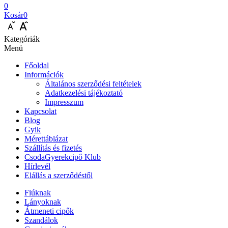
0
Kosár
0
Kategóriák
Menü
Főoldal
Információk
Általános szerződési feltételek
Adatkezelési tájékoztató
Impresszum
Kapcsolat
Blog
Gyik
Mérettáblázat
Szállítás és fizetés
CsodaGyerekcipő Klub
Hírlevél
Elállás a szerződéstől
Fiúknak
Lányoknak
Átmeneti cipők
Szandálok