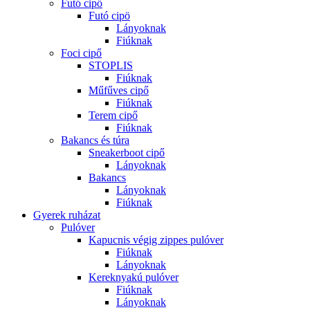
Futó cipő
Futó cipö
Lányoknak
Fiúknak
Foci cipő
STOPLIS
Fiúknak
Műfűves cipő
Fiúknak
Terem cipő
Fiúknak
Bakancs és túra
Sneakerboot cipő
Lányoknak
Bakancs
Lányoknak
Fiúknak
Gyerek ruházat
Pulóver
Kapucnis végig zippes pulóver
Fiúknak
Lányoknak
Kereknyakú pulóver
Fiúknak
Lányoknak