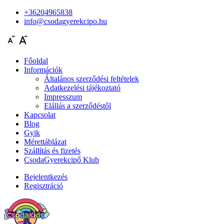
+36204965838
info@csodagyerekcipo.hu
Főoldal
Információk
Általános szerződési feltételek
Adatkezelési tájékoztató
Impresszum
Elállás a szerződéstől
Kapcsolat
Blog
Gyik
Mérettáblázat
Szállítás és fizetés
CsodaGyerekcipő Klub
Bejelentkezés
Regisztráció