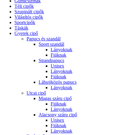
Gumicsizmák
Téli cipők
Szupinált cipők
Világítós cipők
Sportcipők
Táskák
Gyerek cipő
Papucs és szandál
Sport szandál
Lányoknak
Fiúknak
Strandpapucs
Unisex
Lányoknak
Fiúknak
Lábujjközös papucs
Lányoknak
Utcai cipő
Magas száru cipő
Fiúknak
Lányoknak
Alacsony száru cipő
Unisex
Fiúknak
Lányoknak