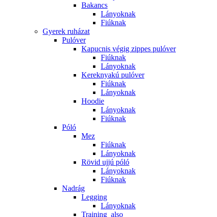
Bakancs
Lányoknak
Fiúknak
Gyerek ruházat
Pulóver
Kapucnis végig zippes pulóver
Fiúknak
Lányoknak
Kereknyakú pulóver
Fiúknak
Lányoknak
Hoodie
Lányoknak
Fiúknak
Póló
Mez
Fiúknak
Lányoknak
Rövid ujjú póló
Lányoknak
Fiúknak
Nadrág
Legging
Lányoknak
Training_also