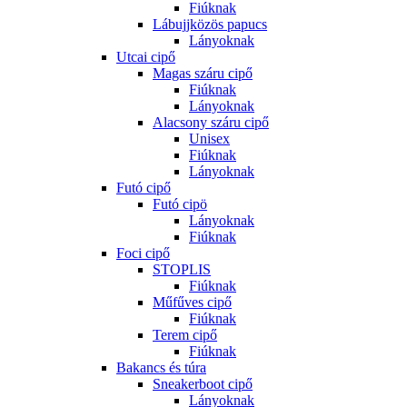
Fiúknak
Lábujjközös papucs
Lányoknak
Utcai cipő
Magas száru cipő
Fiúknak
Lányoknak
Alacsony száru cipő
Unisex
Fiúknak
Lányoknak
Futó cipő
Futó cipö
Lányoknak
Fiúknak
Foci cipő
STOPLIS
Fiúknak
Műfűves cipő
Fiúknak
Terem cipő
Fiúknak
Bakancs és túra
Sneakerboot cipő
Lányoknak