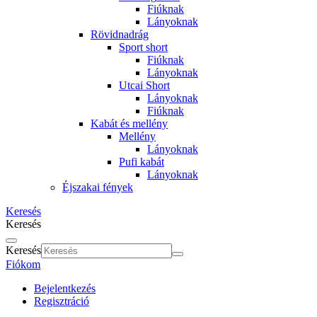
Fiúknak
Lányoknak
Rövidnadrág
Sport short
Fiúknak
Lányoknak
Utcai Short
Lányoknak
Fiúknak
Kabát és mellény
Mellény
Lányoknak
Pufi kabát
Lányoknak
Éjszakai fények
Keresés
Keresés
Keresés
Fiókom
Bejelentkezés
Regisztráció