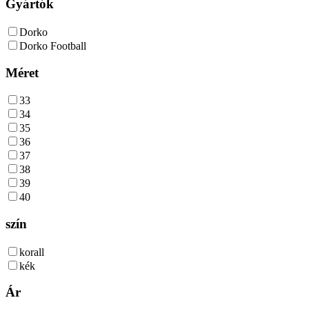
Gyártók
Dorko
Dorko Football
Méret
33
34
35
36
37
38
39
40
szín
korall
kék
Ár