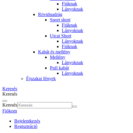
Fiúknak
Lányoknak
Rövidnadrág
Sport short
Fiúknak
Lányoknak
Utcai Short
Lányoknak
Fiúknak
Kabát és mellény
Mellény
Lányoknak
Pufi kabát
Lányoknak
Éjszakai fények
Keresés
Keresés
Keresés
Fiókom
Bejelentkezés
Regisztráció