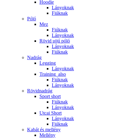
Hoodie
Lányoknak
Fiúknak
Póló
Mez
Fiúknak
Lányoknak
Rövid ujjú póló
Lányoknak
Fiúknak
Nadrág
Legging
Lányoknak
Training_also
Fiúknak
Lányoknak
Rövidnadrág
Sport short
Fiúknak
Lányoknak
Utcai Short
Lányoknak
Fiúknak
Kabát és mellény
Mellény