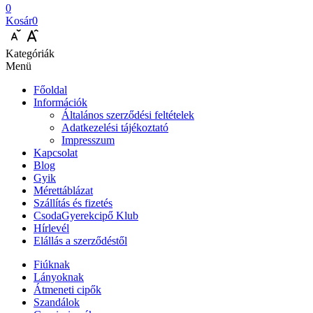
0
Kosár
0
Kategóriák
Menü
Főoldal
Információk
Általános szerződési feltételek
Adatkezelési tájékoztató
Impresszum
Kapcsolat
Blog
Gyik
Mérettáblázat
Szállítás és fizetés
CsodaGyerekcipő Klub
Hírlevél
Elállás a szerződéstől
Fiúknak
Lányoknak
Átmeneti cipők
Szandálok