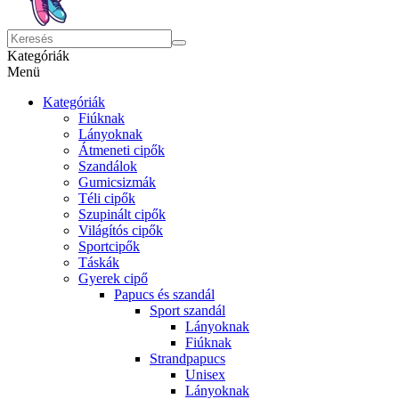
Kategóriák
Menü
Kategóriák
Fiúknak
Lányoknak
Átmeneti cipők
Szandálok
Gumicsizmák
Téli cipők
Szupinált cipők
Világítós cipők
Sportcipők
Táskák
Gyerek cipő
Papucs és szandál
Sport szandál
Lányoknak
Fiúknak
Strandpapucs
Unisex
Lányoknak