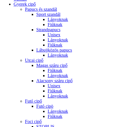
Gyerek cipő
Papucs és szandál
Sport szandál
Lányoknak
Fiúknak
Strandpapucs
Unisex
Lányoknak
Fiúknak
Lábujjközös papucs
Lányoknak
Utcai cipő
Magas száru cipő
Fiúknak
Lányoknak
Alacsony száru cipő
Unisex
Fiúknak
Lányoknak
Futó cipő
Futó cipö
Lányoknak
Fiúknak
Foci cipő
STOPLIS