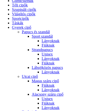
Gumicsizmák
Téli cipők
Szupinált cipők
Világítós cipők
Sportcipők
Táskák
Gyerek cipő
Papucs és szandál
Sport szandál
Lányoknak
Fiúknak
Strandpapucs
Unisex
Lányoknak
Fiúknak
Lábujjközös papucs
Lányoknak
Utcai cipő
Magas száru cipő
Fiúknak
Lányoknak
Alacsony száru cipő
Unisex
Fiúknak
Lányoknak