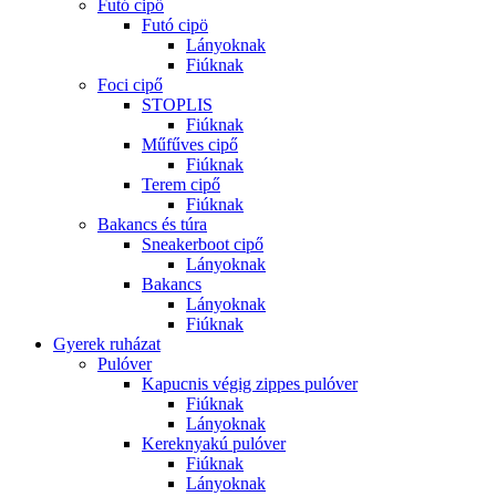
Futó cipő
Futó cipö
Lányoknak
Fiúknak
Foci cipő
STOPLIS
Fiúknak
Műfűves cipő
Fiúknak
Terem cipő
Fiúknak
Bakancs és túra
Sneakerboot cipő
Lányoknak
Bakancs
Lányoknak
Fiúknak
Gyerek ruházat
Pulóver
Kapucnis végig zippes pulóver
Fiúknak
Lányoknak
Kereknyakú pulóver
Fiúknak
Lányoknak