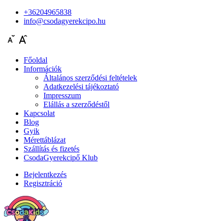
+36204965838
info@csodagyerekcipo.hu
Főoldal
Információk
Általános szerződési feltételek
Adatkezelési tájékoztató
Impresszum
Elállás a szerződéstől
Kapcsolat
Blog
Gyik
Mérettáblázat
Szállítás és fizetés
CsodaGyerekcipő Klub
Bejelentkezés
Regisztráció