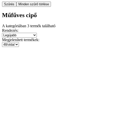
Szűrés
Minden szűrő törlése
Műfűves cipő
A kategóriában
3
termék található
Rendezés:
Megjelenített termékek: