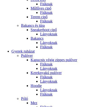
Fiúknak
Műfűves cipő
Fiúknak
Terem cipő
Fiúknak
Bakancs és túra
Sneakerboot cipő
Lányoknak
Bakancs
Lányoknak
Fiúknak
Gyerek ruházat
Pulóver
Kapucnis végig zippes pulóver
Fiúknak
Lányoknak
Kereknyakú pulóver
Fiúknak
Lányoknak
Hoodie
Lányoknak
Fiúknak
Póló
Mez