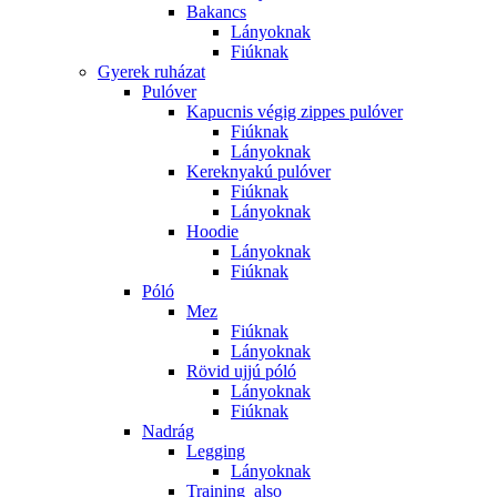
Bakancs
Lányoknak
Fiúknak
Gyerek ruházat
Pulóver
Kapucnis végig zippes pulóver
Fiúknak
Lányoknak
Kereknyakú pulóver
Fiúknak
Lányoknak
Hoodie
Lányoknak
Fiúknak
Póló
Mez
Fiúknak
Lányoknak
Rövid ujjú póló
Lányoknak
Fiúknak
Nadrág
Legging
Lányoknak
Training_also