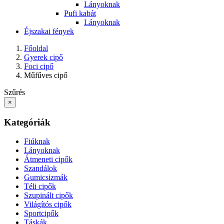
Lányoknak
Pufi kabát
Lányoknak
Éjszakai fények
Főoldal
Gyerek cipő
Foci cipő
Műfűves cipő
Szűrés
×
Kategóriák
Fiúknak
Lányoknak
Átmeneti cipők
Szandálok
Gumicsizmák
Téli cipők
Szupinált cipők
Világítós cipők
Sportcipők
Táskák