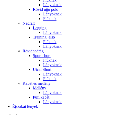
Fiúknak
Lányoknak
Rövid ujjú póló
Lányoknak
Fiúknak
Nadrág
Legging
Lányoknak
Training_also
Fiúknak
Lányoknak
Rövidnadrág
Sport short
Fiúknak
Lányoknak
Utcai Short
Lányoknak
Fiúknak
Kabát és mellény
Mellény
Lányoknak
Pufi kabát
Lányoknak
Éjszakai fények