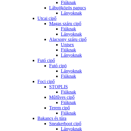
Fiúknak
Lábujjközös papucs
Lányoknak
Utcai cipő
Magas száru cipő
Fiúknak
Lányoknak
Alacsony száru cipő
Unisex
Fiúknak
Lányoknak
Futó cipő
Futó cipö
Lányoknak
Fiúknak
Foci cipő
STOPLIS
Fiúknak
Műfűves cipő
Fiúknak
Terem cipő
Fiúknak
Bakancs és túra
Sneakerboot cipő
Lányoknak