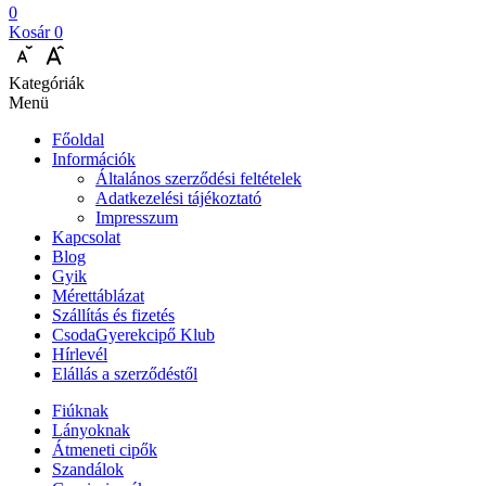
0
Kosár
0
Kategóriák
Menü
Főoldal
Információk
Általános szerződési feltételek
Adatkezelési tájékoztató
Impresszum
Kapcsolat
Blog
Gyik
Mérettáblázat
Szállítás és fizetés
CsodaGyerekcipő Klub
Hírlevél
Elállás a szerződéstől
Fiúknak
Lányoknak
Átmeneti cipők
Szandálok