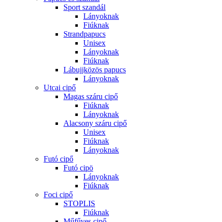
Sport szandál
Lányoknak
Fiúknak
Strandpapucs
Unisex
Lányoknak
Fiúknak
Lábujjközös papucs
Lányoknak
Utcai cipő
Magas száru cipő
Fiúknak
Lányoknak
Alacsony száru cipő
Unisex
Fiúknak
Lányoknak
Futó cipő
Futó cipö
Lányoknak
Fiúknak
Foci cipő
STOPLIS
Fiúknak
Műfűves cipő