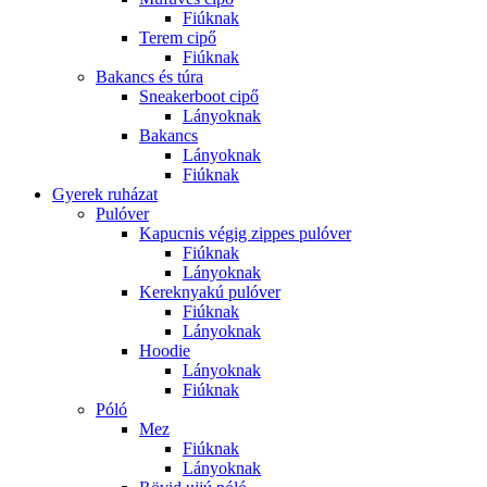
Fiúknak
Terem cipő
Fiúknak
Bakancs és túra
Sneakerboot cipő
Lányoknak
Bakancs
Lányoknak
Fiúknak
Gyerek ruházat
Pulóver
Kapucnis végig zippes pulóver
Fiúknak
Lányoknak
Kereknyakú pulóver
Fiúknak
Lányoknak
Hoodie
Lányoknak
Fiúknak
Póló
Mez
Fiúknak
Lányoknak