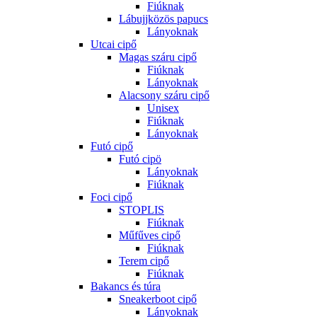
Fiúknak
Lábujjközös papucs
Lányoknak
Utcai cipő
Magas száru cipő
Fiúknak
Lányoknak
Alacsony száru cipő
Unisex
Fiúknak
Lányoknak
Futó cipő
Futó cipö
Lányoknak
Fiúknak
Foci cipő
STOPLIS
Fiúknak
Műfűves cipő
Fiúknak
Terem cipő
Fiúknak
Bakancs és túra
Sneakerboot cipő
Lányoknak