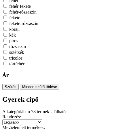
fehér
fehér-fekete
fehér-rózsaszín
fekete
fekete-rózsaszín
korall
kék
piros
rózsaszín
sötétkék
tricolor
törtfehér
Ár
Szűrés
Minden szűrő törlése
Gyerek cipő
A kategóriában
78
termék található
Rendezés:
Megjelenített termékek: