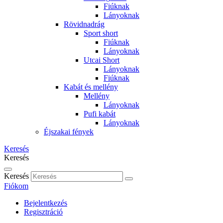
Fiúknak
Lányoknak
Rövidnadrág
Sport short
Fiúknak
Lányoknak
Utcai Short
Lányoknak
Fiúknak
Kabát és mellény
Mellény
Lányoknak
Pufi kabát
Lányoknak
Éjszakai fények
Keresés
Keresés
Keresés
Fiókom
Bejelentkezés
Regisztráció