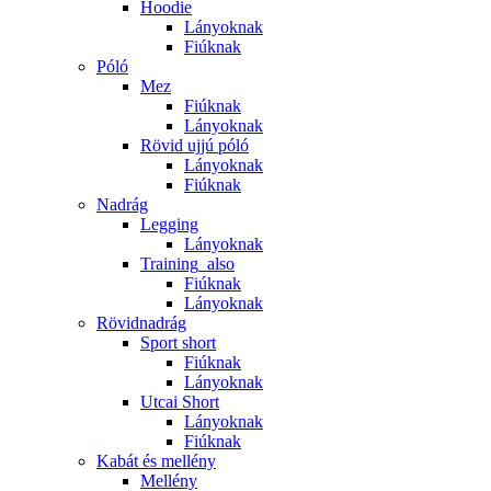
Hoodie
Lányoknak
Fiúknak
Póló
Mez
Fiúknak
Lányoknak
Rövid ujjú póló
Lányoknak
Fiúknak
Nadrág
Legging
Lányoknak
Training_also
Fiúknak
Lányoknak
Rövidnadrág
Sport short
Fiúknak
Lányoknak
Utcai Short
Lányoknak
Fiúknak
Kabát és mellény
Mellény