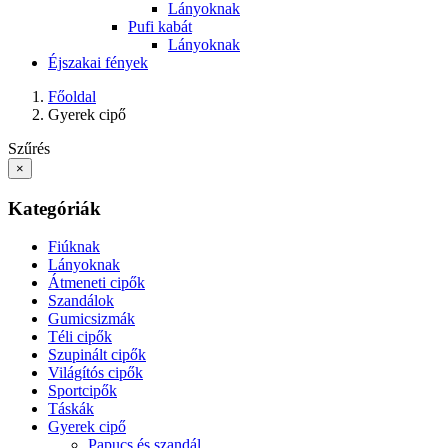
Lányoknak
Pufi kabát
Lányoknak
Éjszakai fények
Főoldal
Gyerek cipő
Szűrés
×
Kategóriák
Fiúknak
Lányoknak
Átmeneti cipők
Szandálok
Gumicsizmák
Téli cipők
Szupinált cipők
Világítós cipők
Sportcipők
Táskák
Gyerek cipő
Papucs és szandál