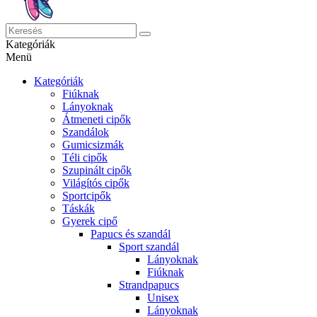
Kategóriák
Menü
Kategóriák
Fiúknak
Lányoknak
Átmeneti cipők
Szandálok
Gumicsizmák
Téli cipők
Szupinált cipők
Világítós cipők
Sportcipők
Táskák
Gyerek cipő
Papucs és szandál
Sport szandál
Lányoknak
Fiúknak
Strandpapucs
Unisex
Lányoknak