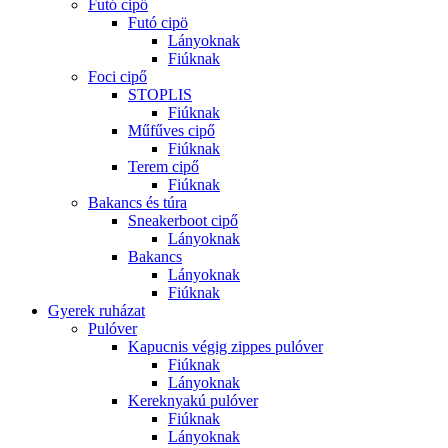
Futó cipő
Futó cipö
Lányoknak
Fiúknak
Foci cipő
STOPLIS
Fiúknak
Műfűves cipő
Fiúknak
Terem cipő
Fiúknak
Bakancs és túra
Sneakerboot cipő
Lányoknak
Bakancs
Lányoknak
Fiúknak
Gyerek ruházat
Pulóver
Kapucnis végig zippes pulóver
Fiúknak
Lányoknak
Kereknyakú pulóver
Fiúknak
Lányoknak