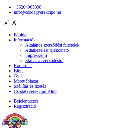
+36204965838
info@csodagyerekcipo.hu
Főoldal
Információk
Általános szerződési feltételek
Adatkezelési tájékoztató
Impresszum
Elállás a szerződéstől
Kapcsolat
Blog
Gyik
Mérettáblázat
Szállítás és fizetés
CsodaGyerekcipő Klub
Bejelentkezés
Regisztráció