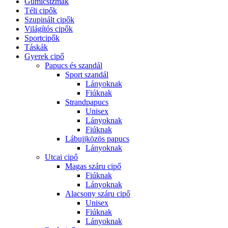
Gumicsizmák
Téli cipők
Szupinált cipők
Világítós cipők
Sportcipők
Táskák
Gyerek cipő
Papucs és szandál
Sport szandál
Lányoknak
Fiúknak
Strandpapucs
Unisex
Lányoknak
Fiúknak
Lábujjközös papucs
Lányoknak
Utcai cipő
Magas száru cipő
Fiúknak
Lányoknak
Alacsony száru cipő
Unisex
Fiúknak
Lányoknak