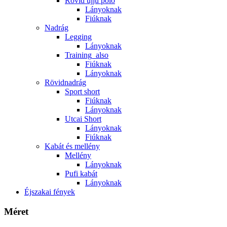
Rövid ujjú póló
Lányoknak
Fiúknak
Nadrág
Legging
Lányoknak
Training_also
Fiúknak
Lányoknak
Rövidnadrág
Sport short
Fiúknak
Lányoknak
Utcai Short
Lányoknak
Fiúknak
Kabát és mellény
Mellény
Lányoknak
Pufi kabát
Lányoknak
Éjszakai fények
Méret