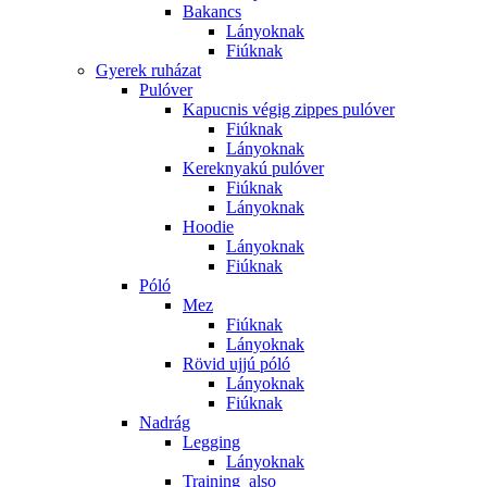
Bakancs
Lányoknak
Fiúknak
Gyerek ruházat
Pulóver
Kapucnis végig zippes pulóver
Fiúknak
Lányoknak
Kereknyakú pulóver
Fiúknak
Lányoknak
Hoodie
Lányoknak
Fiúknak
Póló
Mez
Fiúknak
Lányoknak
Rövid ujjú póló
Lányoknak
Fiúknak
Nadrág
Legging
Lányoknak
Training_also