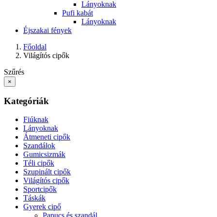
Lányoknak
Pufi kabát
Lányoknak
Éjszakai fények
Főoldal
Világítós cipők
Szűrés
×
Kategóriák
Fiúknak
Lányoknak
Átmeneti cipők
Szandálok
Gumicsizmák
Téli cipők
Szupinált cipők
Világítós cipők
Sportcipők
Táskák
Gyerek cipő
Papucs és szandál