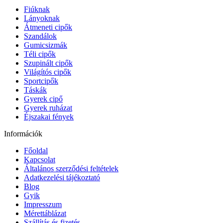
Fiúknak
Lányoknak
Átmeneti cipők
Szandálok
Gumicsizmák
Téli cipők
Szupinált cipők
Világítós cipők
Sportcipők
Táskák
Gyerek cipő
Gyerek ruházat
Éjszakai fények
Információk
Főoldal
Kapcsolat
Általános szerződési feltételek
Adatkezelési tájékoztató
Blog
Gyik
Impresszum
Mérettáblázat
Szállítás és fizetés