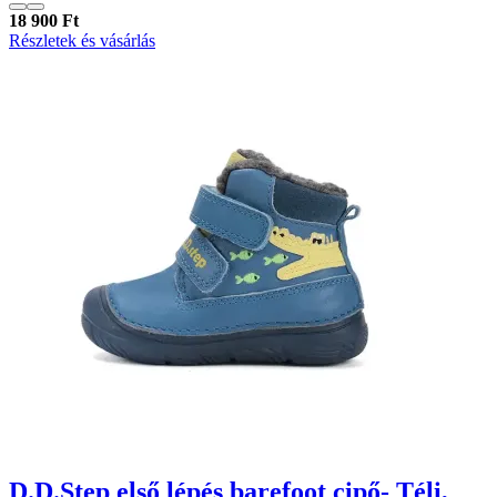
18 900 Ft
Részletek és vásárlás
D.D.Step első lépés barefoot cipő- Téli,