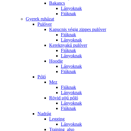
Bakancs
Lányoknak
Fiúknak
Gyerek ruházat
Pulóver
Kapucnis végig zippes pulóver
Fiúknak
Lányoknak
Kereknyakú pulóver
Fiúknak
Lányoknak
Hoodie
Lányoknak
Fiúknak
Póló
Mez
Fiúknak
Lányoknak
Rövid ujjú póló
Lányoknak
Fiúknak
Nadrág
Legging
Lányoknak
Training_also