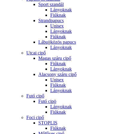
Sport szandál
Lányoknak
Fiúknak
Strandpapucs
Unisex
Lányoknak
Fiúknak
Lábujjközös papucs
Lányoknak
Utcai cipő
Magas száru cipő
Fiúknak
Lányoknak
Alacsony száru cipő
Unisex
Fiúknak
Lányoknak
Futó cipő
Futó cipö
Lányoknak
Fiúknak
Foci cipő
STOPLIS
Fiúknak
Műfűves cipő