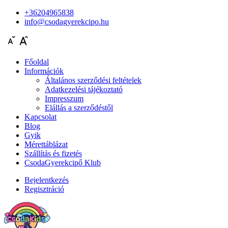
+36204965838
info@csodagyerekcipo.hu
Főoldal
Információk
Általános szerződési feltételek
Adatkezelési tájékoztató
Impresszum
Elállás a szerződéstől
Kapcsolat
Blog
Gyik
Mérettáblázat
Szállítás és fizetés
CsodaGyerekcipő Klub
Bejelentkezés
Regisztráció