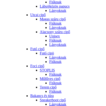
Fiúknak
Lábujjközös papucs
Lányoknak
Utcai cipő
Magas száru cipő
Fiúknak
Lányoknak
Alacsony száru cipő
Unisex
Fiúknak
Lányoknak
Futó cipő
Futó cipö
Lányoknak
Fiúknak
Foci cipő
STOPLIS
Fiúknak
Műfűves cipő
Fiúknak
Terem cipő
Fiúknak
Bakancs és túra
Sneakerboot cipő
Lányoknak