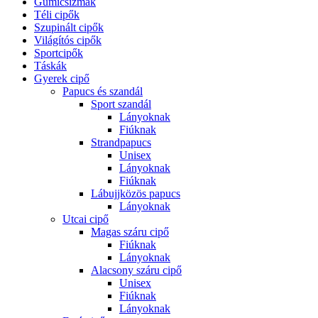
Gumicsizmák
Téli cipők
Szupinált cipők
Világítós cipők
Sportcipők
Táskák
Gyerek cipő
Papucs és szandál
Sport szandál
Lányoknak
Fiúknak
Strandpapucs
Unisex
Lányoknak
Fiúknak
Lábujjközös papucs
Lányoknak
Utcai cipő
Magas száru cipő
Fiúknak
Lányoknak
Alacsony száru cipő
Unisex
Fiúknak
Lányoknak