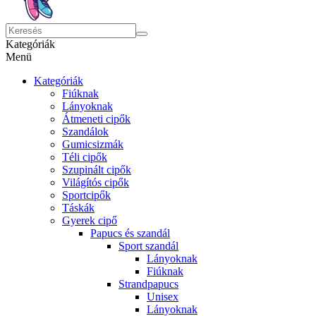
Kategóriák
Menü
Kategóriák
Fiúknak
Lányoknak
Átmeneti cipők
Szandálok
Gumicsizmák
Téli cipők
Szupinált cipők
Világítós cipők
Sportcipők
Táskák
Gyerek cipő
Papucs és szandál
Sport szandál
Lányoknak
Fiúknak
Strandpapucs
Unisex
Lányoknak