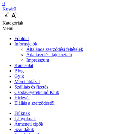
0
Kosár
0
Kategóriák
Menü
Főoldal
Információk
Általános szerződési feltételek
Adatkezelési tájékoztató
Impresszum
Kapcsolat
Blog
Gyik
Mérettáblázat
Szállítás és fizetés
CsodaGyerekcipő Klub
Hírlevél
Elállás a szerződéstől
Fiúknak
Lányoknak
Átmeneti cipők
Szandálok