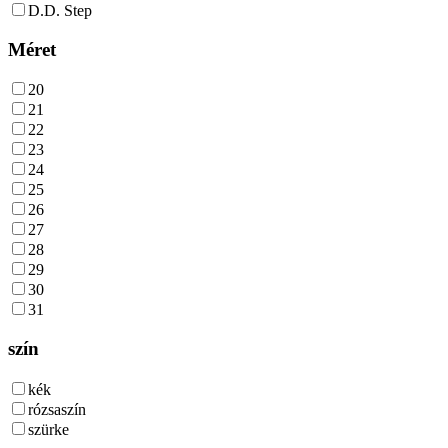
D.D. Step
Méret
20
21
22
23
24
25
26
27
28
29
30
31
szín
kék
rózsaszín
szürke