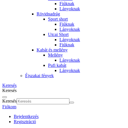
Fiúknak
Lányoknak
Rövidnadrág
Sport short
Fiúknak
Lányoknak
Utcai Short
Lányoknak
Fiúknak
Kabát és mellény
Mellény
Lányoknak
Pufi kabát
Lányoknak
Éjszakai fények
Keresés
Keresés
Keresés
Fiókom
Bejelentkezés
Regisztráció