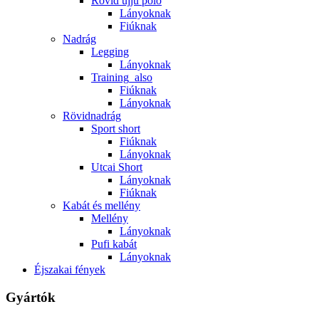
Rövid ujjú póló
Lányoknak
Fiúknak
Nadrág
Legging
Lányoknak
Training_also
Fiúknak
Lányoknak
Rövidnadrág
Sport short
Fiúknak
Lányoknak
Utcai Short
Lányoknak
Fiúknak
Kabát és mellény
Mellény
Lányoknak
Pufi kabát
Lányoknak
Éjszakai fények
Gyártók