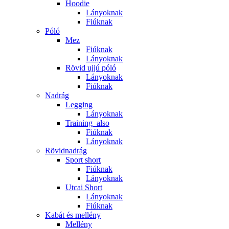
Hoodie
Lányoknak
Fiúknak
Póló
Mez
Fiúknak
Lányoknak
Rövid ujjú póló
Lányoknak
Fiúknak
Nadrág
Legging
Lányoknak
Training_also
Fiúknak
Lányoknak
Rövidnadrág
Sport short
Fiúknak
Lányoknak
Utcai Short
Lányoknak
Fiúknak
Kabát és mellény
Mellény