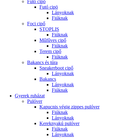
Futó cipő
Futó cipö
Lányoknak
Fiúknak
Foci cipő
STOPLIS
Fiúknak
Műfűves cipő
Fiúknak
Terem cipő
Fiúknak
Bakancs és túra
Sneakerboot cipő
Lányoknak
Bakancs
Lányoknak
Fiúknak
Gyerek ruházat
Pulóver
Kapucnis végig zippes pulóver
Fiúknak
Lányoknak
Kereknyakú pulóver
Fiúknak
Lányoknak