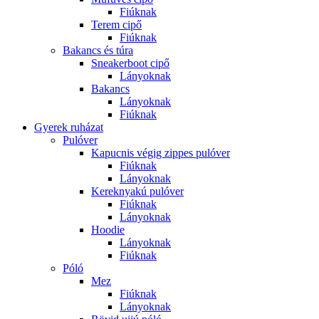
Fiúknak
Terem cipő
Fiúknak
Bakancs és túra
Sneakerboot cipő
Lányoknak
Bakancs
Lányoknak
Fiúknak
Gyerek ruházat
Pulóver
Kapucnis végig zippes pulóver
Fiúknak
Lányoknak
Kereknyakú pulóver
Fiúknak
Lányoknak
Hoodie
Lányoknak
Fiúknak
Póló
Mez
Fiúknak
Lányoknak