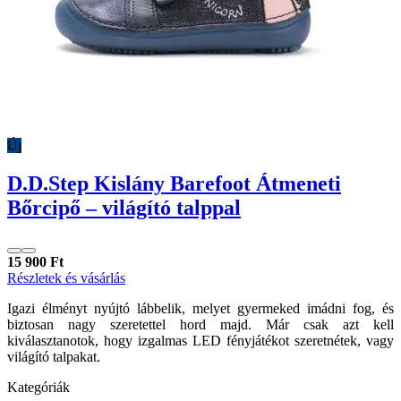
Új
D.D.Step Kislány Barefoot Átmeneti
Bőrcipő – világító talppal
15 900 Ft
Részletek és vásárlás
Igazi élményt nyújtó lábbelik, melyet gyermeked imádni fog, és
biztosan nagy szeretettel hord majd. Már csak azt kell
kiválasztanotok, hogy izgalmas LED fényjátékot szeretnétek, vagy
világító talpakat.
Kategóriák