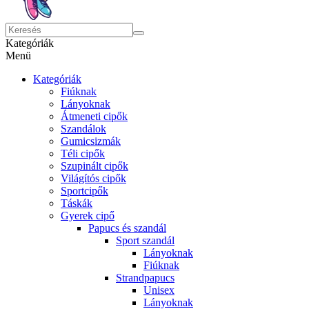
Kategóriák
Menü
Kategóriák
Fiúknak
Lányoknak
Átmeneti cipők
Szandálok
Gumicsizmák
Téli cipők
Szupinált cipők
Világítós cipők
Sportcipők
Táskák
Gyerek cipő
Papucs és szandál
Sport szandál
Lányoknak
Fiúknak
Strandpapucs
Unisex
Lányoknak