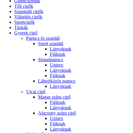
Gumicsizmák
Téli cipők
Szupinált cipők
Világítós cipők
Sportcipők
Táskák
Gyerek cipő
Papucs és szandál
Sport szandál
Lányoknak
Fiúknak
Strandpapucs
Unisex
Lányoknak
Fiúknak
Lábujjközös papucs
Lányoknak
Utcai cipő
Magas száru cipő
Fiúknak
Lányoknak
Alacsony száru cipő
Unisex
Fiúknak
Lányoknak