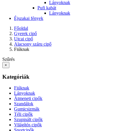
Lányoknak
Pufi kabát
Lányoknak
Éjszakai fények
Főoldal
Gyerek cipő
Utcai cipő
Alacsony száru cipő
Fiúknak
Szűrés
×
Kategóriák
Fiúknak
Lányoknak
Átmeneti cipők
Szandálok
Gumicsizmák
Téli cipők
Szupinált cipők
Világítós cipők
Sportcipők