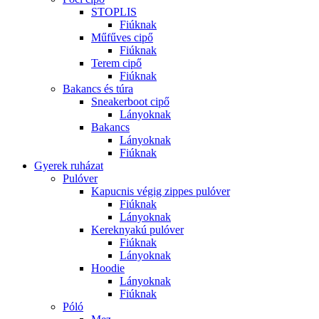
STOPLIS
Fiúknak
Műfűves cipő
Fiúknak
Terem cipő
Fiúknak
Bakancs és túra
Sneakerboot cipő
Lányoknak
Bakancs
Lányoknak
Fiúknak
Gyerek ruházat
Pulóver
Kapucnis végig zippes pulóver
Fiúknak
Lányoknak
Kereknyakú pulóver
Fiúknak
Lányoknak
Hoodie
Lányoknak
Fiúknak
Póló