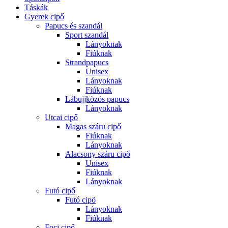
Táskák
Gyerek cipő
Papucs és szandál
Sport szandál
Lányoknak
Fiúknak
Strandpapucs
Unisex
Lányoknak
Fiúknak
Lábujjközös papucs
Lányoknak
Utcai cipő
Magas száru cipő
Fiúknak
Lányoknak
Alacsony száru cipő
Unisex
Fiúknak
Lányoknak
Futó cipő
Futó cipö
Lányoknak
Fiúknak
Foci cipő