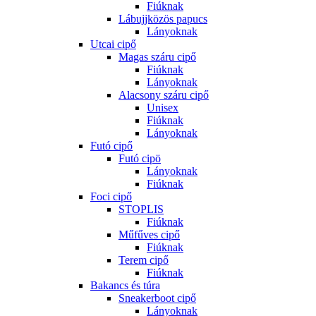
Fiúknak
Lábujjközös papucs
Lányoknak
Utcai cipő
Magas száru cipő
Fiúknak
Lányoknak
Alacsony száru cipő
Unisex
Fiúknak
Lányoknak
Futó cipő
Futó cipö
Lányoknak
Fiúknak
Foci cipő
STOPLIS
Fiúknak
Műfűves cipő
Fiúknak
Terem cipő
Fiúknak
Bakancs és túra
Sneakerboot cipő
Lányoknak