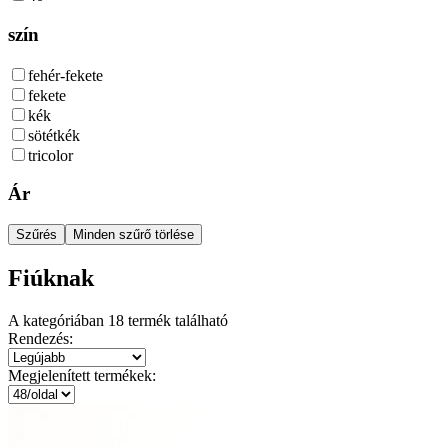
szín
fehér-fekete
fekete
kék
sötétkék
tricolor
Ár
Szűrés
Minden szűrő törlése
Fiúknak
A kategóriában
18
termék található
Rendezés:
Megjelenített termékek: