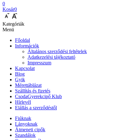
0
Kosár
0
Kategóriák
Menü
Főoldal
Információk
Általános szerződési feltételek
Adatkezelési tájékoztató
Impresszum
Kapcsolat
Blog
Gyik
Mérettáblázat
Szállítás és fizetés
CsodaGyerekcipő Klub
Hírlevél
Elállás a szerződéstől
Fiúknak
Lányoknak
Átmeneti cipők
Szandálok