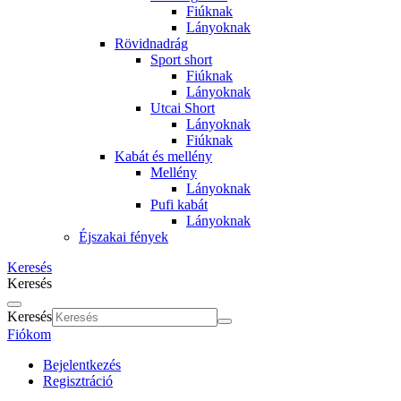
Fiúknak
Lányoknak
Rövidnadrág
Sport short
Fiúknak
Lányoknak
Utcai Short
Lányoknak
Fiúknak
Kabát és mellény
Mellény
Lányoknak
Pufi kabát
Lányoknak
Éjszakai fények
Keresés
Keresés
Keresés
Fiókom
Bejelentkezés
Regisztráció