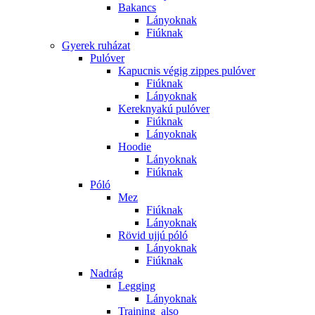
Bakancs
Lányoknak
Fiúknak
Gyerek ruházat
Pulóver
Kapucnis végig zippes pulóver
Fiúknak
Lányoknak
Kereknyakú pulóver
Fiúknak
Lányoknak
Hoodie
Lányoknak
Fiúknak
Póló
Mez
Fiúknak
Lányoknak
Rövid ujjú póló
Lányoknak
Fiúknak
Nadrág
Legging
Lányoknak
Training_also