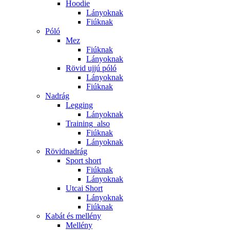
Hoodie
Lányoknak
Fiúknak
Póló
Mez
Fiúknak
Lányoknak
Rövid ujjú póló
Lányoknak
Fiúknak
Nadrág
Legging
Lányoknak
Training_also
Fiúknak
Lányoknak
Rövidnadrág
Sport short
Fiúknak
Lányoknak
Utcai Short
Lányoknak
Fiúknak
Kabát és mellény
Mellény