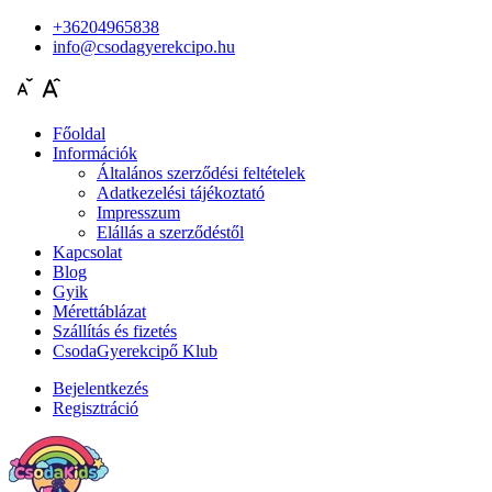
+36204965838
info@csodagyerekcipo.hu
Főoldal
Információk
Általános szerződési feltételek
Adatkezelési tájékoztató
Impresszum
Elállás a szerződéstől
Kapcsolat
Blog
Gyik
Mérettáblázat
Szállítás és fizetés
CsodaGyerekcipő Klub
Bejelentkezés
Regisztráció