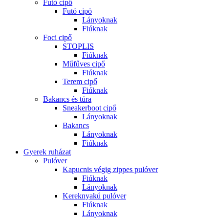
Futó cipő
Futó cipö
Lányoknak
Fiúknak
Foci cipő
STOPLIS
Fiúknak
Műfűves cipő
Fiúknak
Terem cipő
Fiúknak
Bakancs és túra
Sneakerboot cipő
Lányoknak
Bakancs
Lányoknak
Fiúknak
Gyerek ruházat
Pulóver
Kapucnis végig zippes pulóver
Fiúknak
Lányoknak
Kereknyakú pulóver
Fiúknak
Lányoknak