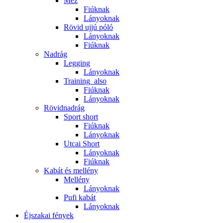
Mez
Fiúknak
Lányoknak
Rövid ujjú póló
Lányoknak
Fiúknak
Nadrág
Legging
Lányoknak
Training_also
Fiúknak
Lányoknak
Rövidnadrág
Sport short
Fiúknak
Lányoknak
Utcai Short
Lányoknak
Fiúknak
Kabát és mellény
Mellény
Lányoknak
Pufi kabát
Lányoknak
Éjszakai fények