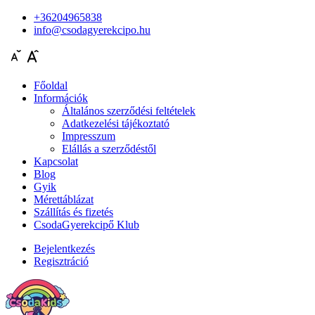
+36204965838
info@csodagyerekcipo.hu
Főoldal
Információk
Általános szerződési feltételek
Adatkezelési tájékoztató
Impresszum
Elállás a szerződéstől
Kapcsolat
Blog
Gyik
Mérettáblázat
Szállítás és fizetés
CsodaGyerekcipő Klub
Bejelentkezés
Regisztráció