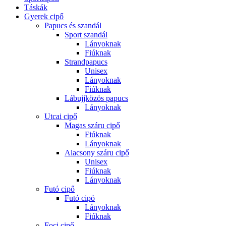
Táskák
Gyerek cipő
Papucs és szandál
Sport szandál
Lányoknak
Fiúknak
Strandpapucs
Unisex
Lányoknak
Fiúknak
Lábujjközös papucs
Lányoknak
Utcai cipő
Magas száru cipő
Fiúknak
Lányoknak
Alacsony száru cipő
Unisex
Fiúknak
Lányoknak
Futó cipő
Futó cipö
Lányoknak
Fiúknak
Foci cipő