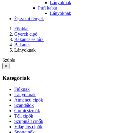
Lányoknak
Pufi kabát
Lányoknak
Éjszakai fények
Főoldal
Gyerek cipő
Bakancs és túra
Bakancs
Lányoknak
Szűrés
×
Kategóriák
Fiúknak
Lányoknak
Átmeneti cipők
Szandálok
Gumicsizmák
Téli cipők
Szupinált cipők
Világítós cipők
Sportcipők