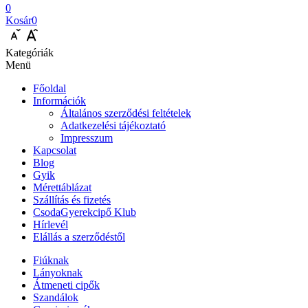
0
Kosár
0
Kategóriák
Menü
Főoldal
Információk
Általános szerződési feltételek
Adatkezelési tájékoztató
Impresszum
Kapcsolat
Blog
Gyik
Mérettáblázat
Szállítás és fizetés
CsodaGyerekcipő Klub
Hírlevél
Elállás a szerződéstől
Fiúknak
Lányoknak
Átmeneti cipők
Szandálok