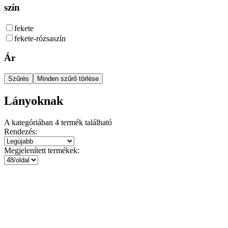
szín
fekete
fekete-rózsaszín
Ár
Szűrés
Minden szűrő törlése
Lányoknak
A kategóriában
4
termék található
Rendezés:
Megjelenített termékek: