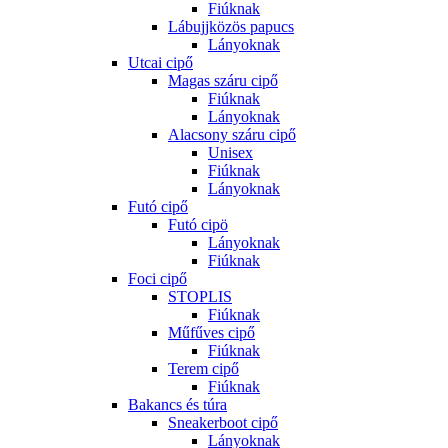
Fiúknak
Lábujjközös papucs
Lányoknak
Utcai cipő
Magas száru cipő
Fiúknak
Lányoknak
Alacsony száru cipő
Unisex
Fiúknak
Lányoknak
Futó cipő
Futó cipö
Lányoknak
Fiúknak
Foci cipő
STOPLIS
Fiúknak
Műfűves cipő
Fiúknak
Terem cipő
Fiúknak
Bakancs és túra
Sneakerboot cipő
Lányoknak