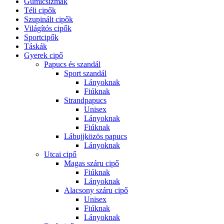
Gumicsizmák
Téli cipők
Szupinált cipők
Világítós cipők
Sportcipők
Táskák
Gyerek cipő
Papucs és szandál
Sport szandál
Lányoknak
Fiúknak
Strandpapucs
Unisex
Lányoknak
Fiúknak
Lábujjközös papucs
Lányoknak
Utcai cipő
Magas száru cipő
Fiúknak
Lányoknak
Alacsony száru cipő
Unisex
Fiúknak
Lányoknak