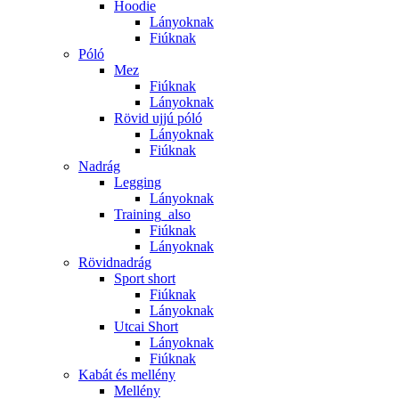
Hoodie
Lányoknak
Fiúknak
Póló
Mez
Fiúknak
Lányoknak
Rövid ujjú póló
Lányoknak
Fiúknak
Nadrág
Legging
Lányoknak
Training_also
Fiúknak
Lányoknak
Rövidnadrág
Sport short
Fiúknak
Lányoknak
Utcai Short
Lányoknak
Fiúknak
Kabát és mellény
Mellény