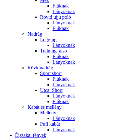
Mez
Fiúknak
Lányoknak
Rövid ujjú póló
Lányoknak
Fiúknak
Nadrág
Legging
Lányoknak
Training_also
Fiúknak
Lányoknak
Rövidnadrág
Sport short
Fiúknak
Lányoknak
Utcai Short
Lányoknak
Fiúknak
Kabát és mellény
Mellény
Lányoknak
Pufi kabát
Lányoknak
Éjszakai fények