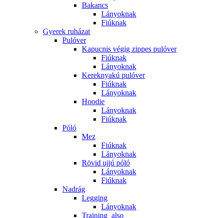
Bakancs
Lányoknak
Fiúknak
Gyerek ruházat
Pulóver
Kapucnis végig zippes pulóver
Fiúknak
Lányoknak
Kereknyakú pulóver
Fiúknak
Lányoknak
Hoodie
Lányoknak
Fiúknak
Póló
Mez
Fiúknak
Lányoknak
Rövid ujjú póló
Lányoknak
Fiúknak
Nadrág
Legging
Lányoknak
Training_also