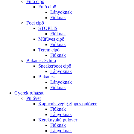
Futó cipő
Futó cipö
Lányoknak
Fiúknak
Foci cipő
STOPLIS
Fiúknak
Műfűves cipő
Fiúknak
Terem cipő
Fiúknak
Bakancs és túra
Sneakerboot cipő
Lányoknak
Bakancs
Lányoknak
Fiúknak
Gyerek ruházat
Pulóver
Kapucnis végig zippes pulóver
Fiúknak
Lányoknak
Kereknyakú pulóver
Fiúknak
Lányoknak