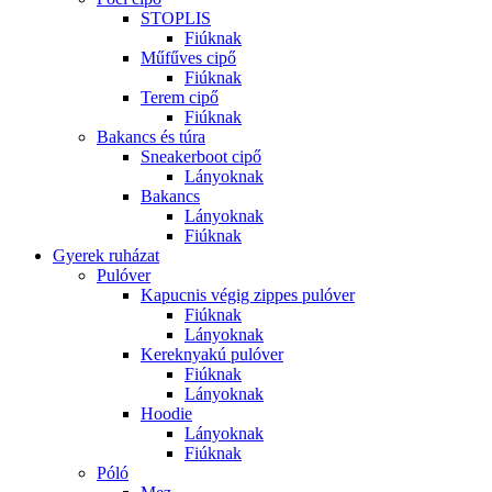
STOPLIS
Fiúknak
Műfűves cipő
Fiúknak
Terem cipő
Fiúknak
Bakancs és túra
Sneakerboot cipő
Lányoknak
Bakancs
Lányoknak
Fiúknak
Gyerek ruházat
Pulóver
Kapucnis végig zippes pulóver
Fiúknak
Lányoknak
Kereknyakú pulóver
Fiúknak
Lányoknak
Hoodie
Lányoknak
Fiúknak
Póló