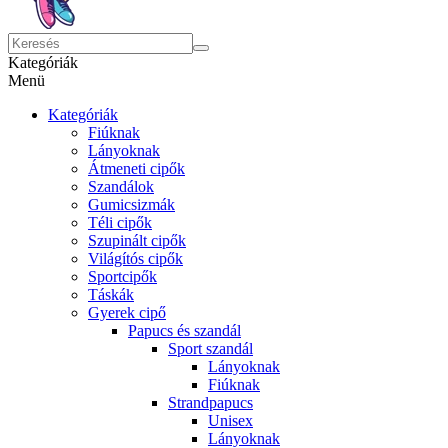
Kategóriák
Menü
Kategóriák
Fiúknak
Lányoknak
Átmeneti cipők
Szandálok
Gumicsizmák
Téli cipők
Szupinált cipők
Világítós cipők
Sportcipők
Táskák
Gyerek cipő
Papucs és szandál
Sport szandál
Lányoknak
Fiúknak
Strandpapucs
Unisex
Lányoknak