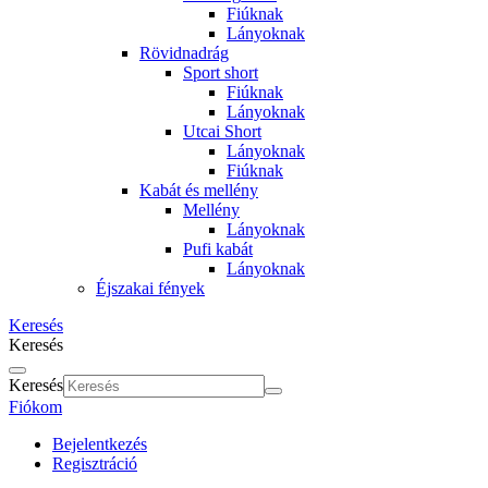
Fiúknak
Lányoknak
Rövidnadrág
Sport short
Fiúknak
Lányoknak
Utcai Short
Lányoknak
Fiúknak
Kabát és mellény
Mellény
Lányoknak
Pufi kabát
Lányoknak
Éjszakai fények
Keresés
Keresés
Keresés
Fiókom
Bejelentkezés
Regisztráció