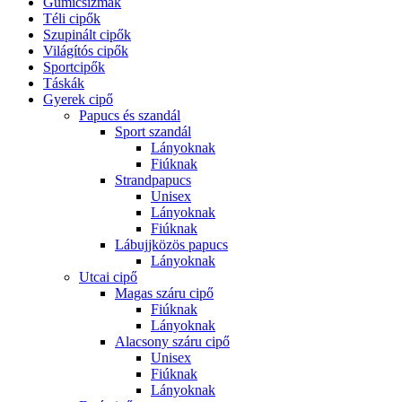
Gumicsizmák
Téli cipők
Szupinált cipők
Világítós cipők
Sportcipők
Táskák
Gyerek cipő
Papucs és szandál
Sport szandál
Lányoknak
Fiúknak
Strandpapucs
Unisex
Lányoknak
Fiúknak
Lábujjközös papucs
Lányoknak
Utcai cipő
Magas száru cipő
Fiúknak
Lányoknak
Alacsony száru cipő
Unisex
Fiúknak
Lányoknak