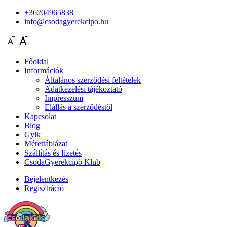
+36204965838
info@csodagyerekcipo.hu
Főoldal
Információk
Általános szerződési feltételek
Adatkezelési tájékoztató
Impresszum
Elállás a szerződéstől
Kapcsolat
Blog
Gyik
Mérettáblázat
Szállítás és fizetés
CsodaGyerekcipő Klub
Bejelentkezés
Regisztráció