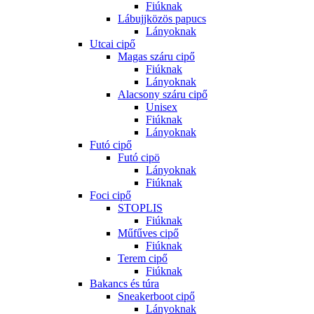
Fiúknak
Lábujjközös papucs
Lányoknak
Utcai cipő
Magas száru cipő
Fiúknak
Lányoknak
Alacsony száru cipő
Unisex
Fiúknak
Lányoknak
Futó cipő
Futó cipö
Lányoknak
Fiúknak
Foci cipő
STOPLIS
Fiúknak
Műfűves cipő
Fiúknak
Terem cipő
Fiúknak
Bakancs és túra
Sneakerboot cipő
Lányoknak