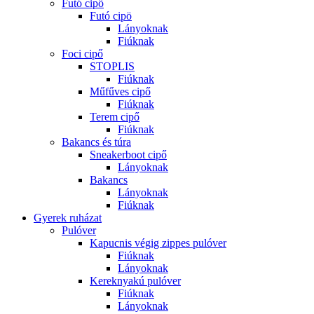
Futó cipő
Futó cipö
Lányoknak
Fiúknak
Foci cipő
STOPLIS
Fiúknak
Műfűves cipő
Fiúknak
Terem cipő
Fiúknak
Bakancs és túra
Sneakerboot cipő
Lányoknak
Bakancs
Lányoknak
Fiúknak
Gyerek ruházat
Pulóver
Kapucnis végig zippes pulóver
Fiúknak
Lányoknak
Kereknyakú pulóver
Fiúknak
Lányoknak