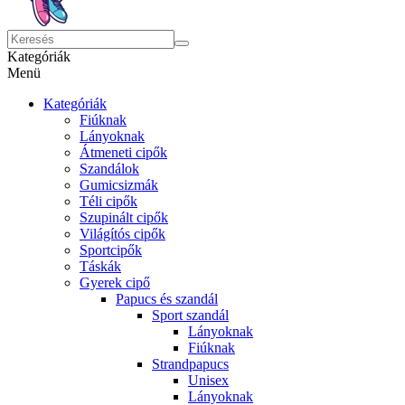
Kategóriák
Menü
Kategóriák
Fiúknak
Lányoknak
Átmeneti cipők
Szandálok
Gumicsizmák
Téli cipők
Szupinált cipők
Világítós cipők
Sportcipők
Táskák
Gyerek cipő
Papucs és szandál
Sport szandál
Lányoknak
Fiúknak
Strandpapucs
Unisex
Lányoknak