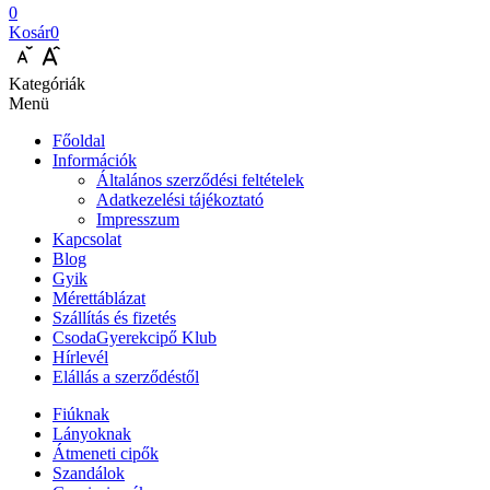
0
Kosár
0
Kategóriák
Menü
Főoldal
Információk
Általános szerződési feltételek
Adatkezelési tájékoztató
Impresszum
Kapcsolat
Blog
Gyik
Mérettáblázat
Szállítás és fizetés
CsodaGyerekcipő Klub
Hírlevél
Elállás a szerződéstől
Fiúknak
Lányoknak
Átmeneti cipők
Szandálok