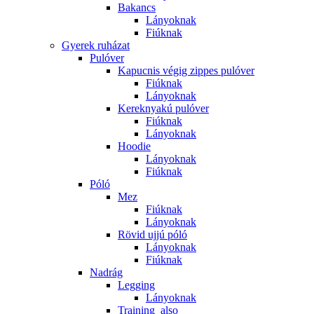
Bakancs
Lányoknak
Fiúknak
Gyerek ruházat
Pulóver
Kapucnis végig zippes pulóver
Fiúknak
Lányoknak
Kereknyakú pulóver
Fiúknak
Lányoknak
Hoodie
Lányoknak
Fiúknak
Póló
Mez
Fiúknak
Lányoknak
Rövid ujjú póló
Lányoknak
Fiúknak
Nadrág
Legging
Lányoknak
Training_also