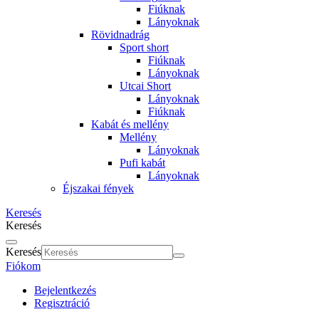
Fiúknak
Lányoknak
Rövidnadrág
Sport short
Fiúknak
Lányoknak
Utcai Short
Lányoknak
Fiúknak
Kabát és mellény
Mellény
Lányoknak
Pufi kabát
Lányoknak
Éjszakai fények
Keresés
Keresés
Keresés
Fiókom
Bejelentkezés
Regisztráció