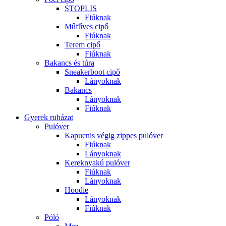
STOPLIS
Fiúknak
Műfűves cipő
Fiúknak
Terem cipő
Fiúknak
Bakancs és túra
Sneakerboot cipő
Lányoknak
Bakancs
Lányoknak
Fiúknak
Gyerek ruházat
Pulóver
Kapucnis végig zippes pulóver
Fiúknak
Lányoknak
Kereknyakú pulóver
Fiúknak
Lányoknak
Hoodie
Lányoknak
Fiúknak
Póló