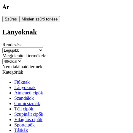
Ár
Szűrés
Minden szűrő törlése
Lányoknak
Rendezés:
Megjelenített termékek:
Nem található termék
Kategóriák
Fiúknak
Lányoknak
Átmeneti cipők
Szandálok
Gumicsizmák
Téli cipők
Szupinált cipők
Világítós cipők
Sportcipők
Táskák