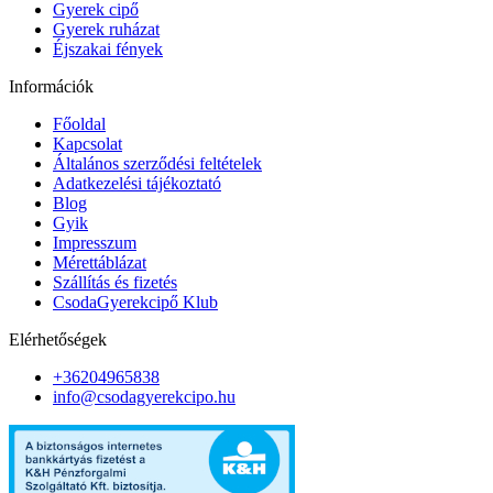
Gyerek cipő
Gyerek ruházat
Éjszakai fények
Információk
Főoldal
Kapcsolat
Általános szerződési feltételek
Adatkezelési tájékoztató
Blog
Gyik
Impresszum
Mérettáblázat
Szállítás és fizetés
CsodaGyerekcipő Klub
Elérhetőségek
+36204965838
info@csodagyerekcipo.hu