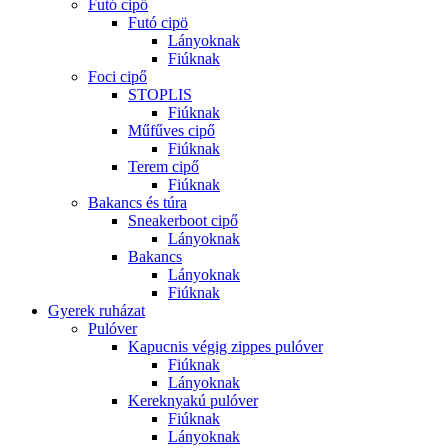
Futó cipő
Futó cipö
Lányoknak
Fiúknak
Foci cipő
STOPLIS
Fiúknak
Műfűves cipő
Fiúknak
Terem cipő
Fiúknak
Bakancs és túra
Sneakerboot cipő
Lányoknak
Bakancs
Lányoknak
Fiúknak
Gyerek ruházat
Pulóver
Kapucnis végig zippes pulóver
Fiúknak
Lányoknak
Kereknyakú pulóver
Fiúknak
Lányoknak