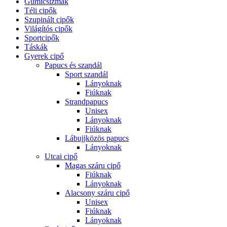
Gumicsizmák
Téli cipők
Szupinált cipők
Világítós cipők
Sportcipők
Táskák
Gyerek cipő
Papucs és szandál
Sport szandál
Lányoknak
Fiúknak
Strandpapucs
Unisex
Lányoknak
Fiúknak
Lábujjközös papucs
Lányoknak
Utcai cipő
Magas száru cipő
Fiúknak
Lányoknak
Alacsony száru cipő
Unisex
Fiúknak
Lányoknak