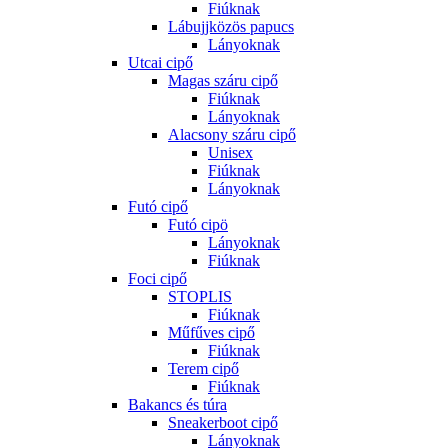
Fiúknak
Lábujjközös papucs
Lányoknak
Utcai cipő
Magas száru cipő
Fiúknak
Lányoknak
Alacsony száru cipő
Unisex
Fiúknak
Lányoknak
Futó cipő
Futó cipö
Lányoknak
Fiúknak
Foci cipő
STOPLIS
Fiúknak
Műfűves cipő
Fiúknak
Terem cipő
Fiúknak
Bakancs és túra
Sneakerboot cipő
Lányoknak