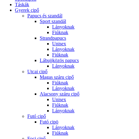
Táskák
Gyerek cipő
Papucs és szandál
Sport szandál
Lányoknak
Fiúknak
Strandpapucs
Unisex
Lányoknak
Fiúknak
Lábujjközös papucs
Lányoknak
Utcai cipő
Magas száru cipő
Fiúknak
Lányoknak
Alacsony száru cipő
Unisex
Fiúknak
Lányoknak
Futó cipő
Futó cipö
Lányoknak
Fiúknak
Foci cipő