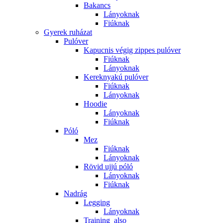
Bakancs
Lányoknak
Fiúknak
Gyerek ruházat
Pulóver
Kapucnis végig zippes pulóver
Fiúknak
Lányoknak
Kereknyakú pulóver
Fiúknak
Lányoknak
Hoodie
Lányoknak
Fiúknak
Póló
Mez
Fiúknak
Lányoknak
Rövid ujjú póló
Lányoknak
Fiúknak
Nadrág
Legging
Lányoknak
Training_also