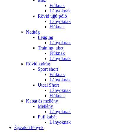
Mez
Fiúknak
Lányoknak
Rövid ujjú póló
Lányoknak
Fiúknak
Nadrág
Legging
Lányoknak
Training_also
Fiúknak
Lányoknak
Rövidnadrág
Sport short
Fiúknak
Lányoknak
Utcai Short
Lányoknak
Fiúknak
Kabát és mellény
Mellény
Lányoknak
Pufi kabát
Lányoknak
Éjszakai fények