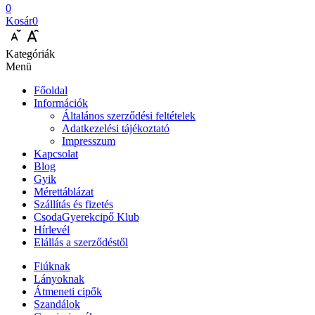
0
Kosár
0
Kategóriák
Menü
Főoldal
Információk
Általános szerződési feltételek
Adatkezelési tájékoztató
Impresszum
Kapcsolat
Blog
Gyik
Mérettáblázat
Szállítás és fizetés
CsodaGyerekcipő Klub
Hírlevél
Elállás a szerződéstől
Fiúknak
Lányoknak
Átmeneti cipők
Szandálok