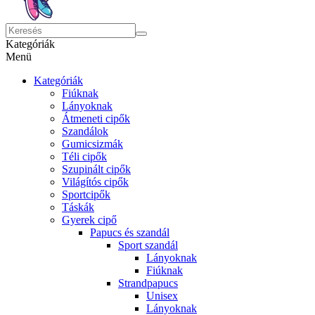
Kategóriák
Menü
Kategóriák
Fiúknak
Lányoknak
Átmeneti cipők
Szandálok
Gumicsizmák
Téli cipők
Szupinált cipők
Világítós cipők
Sportcipők
Táskák
Gyerek cipő
Papucs és szandál
Sport szandál
Lányoknak
Fiúknak
Strandpapucs
Unisex
Lányoknak