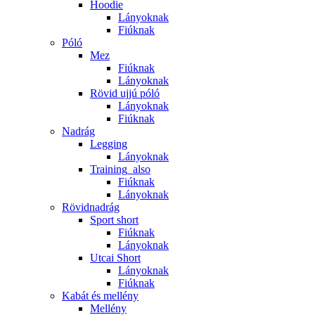
Hoodie
Lányoknak
Fiúknak
Póló
Mez
Fiúknak
Lányoknak
Rövid ujjú póló
Lányoknak
Fiúknak
Nadrág
Legging
Lányoknak
Training_also
Fiúknak
Lányoknak
Rövidnadrág
Sport short
Fiúknak
Lányoknak
Utcai Short
Lányoknak
Fiúknak
Kabát és mellény
Mellény