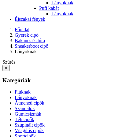
Lányoknak
Pufi kabát
Lányoknak
Éjszakai fények
Főoldal
Gyerek cipő
Bakancs és túra
Sneakerboot cipő
Lányoknak
Szűrés
×
Kategóriák
Fiúknak
Lányoknak
Átmeneti cipők
Szandálok
Gumicsizmák
Téli cipők
Szupinált cipők
Világítós cipők
Sportcipők