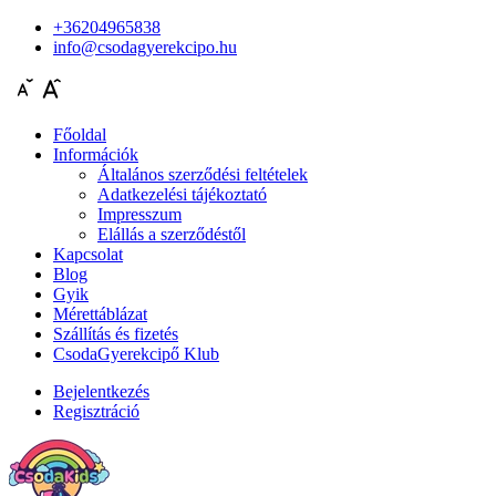
+36204965838
info@csodagyerekcipo.hu
Főoldal
Információk
Általános szerződési feltételek
Adatkezelési tájékoztató
Impresszum
Elállás a szerződéstől
Kapcsolat
Blog
Gyik
Mérettáblázat
Szállítás és fizetés
CsodaGyerekcipő Klub
Bejelentkezés
Regisztráció