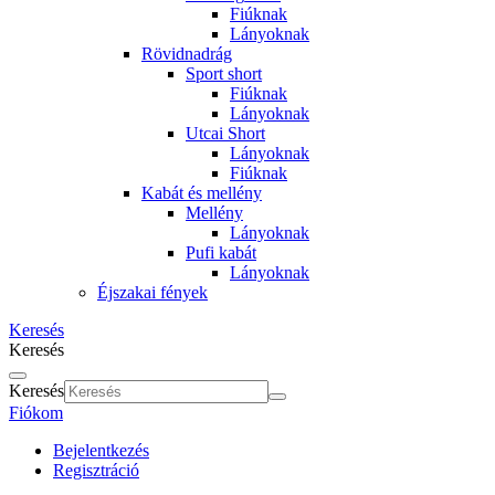
Fiúknak
Lányoknak
Rövidnadrág
Sport short
Fiúknak
Lányoknak
Utcai Short
Lányoknak
Fiúknak
Kabát és mellény
Mellény
Lányoknak
Pufi kabát
Lányoknak
Éjszakai fények
Keresés
Keresés
Keresés
Fiókom
Bejelentkezés
Regisztráció