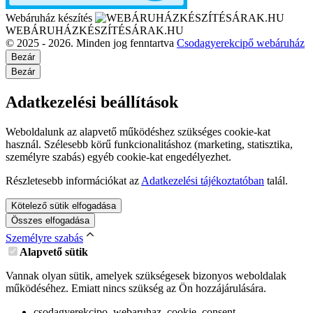
Webáruház készítés
WEBÁRUHÁZKÉSZÍTÉSÁRAK.HU
© 2025 - 2026. Minden jog fenntartva
Csodagyerekcipő webáruház
Bezár
Bezár
Adatkezelési beállítások
Weboldalunk az alapvető működéshez szükséges cookie-kat
használ. Szélesebb körű funkcionalitáshoz (marketing, statisztika,
személyre szabás) egyéb cookie-kat engedélyezhet.
Részletesebb információkat az
Adatkezelési tájékoztatóban
talál.
Kötelező sütik elfogadása
Összes elfogadása
Személyre szabás
Alapvető sütik
Vannak olyan sütik, amelyek szükségesek bizonyos weboldalak
működéséhez. Emiatt nincs szükség az Ön hozzájárulására.
csodagyerekcipo_webaruhaz_cookie_consent